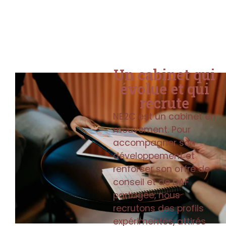
Un cabinet qui
évolue et qui
recrute
NE2C est un cabinet en
mouvement. Pour
accompagner son
développement et
renforcer son offre de
conseil et de DAF
partagée, nous
recrutons des profils
expérimentés, attirés