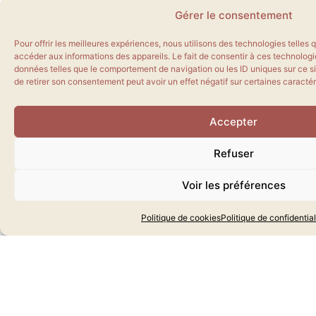
Gérer le consentement
pouvez consulter la
page
rejoindre le
Pour offrir les meilleures expériences, nous utilisons des technologies telles
cabinet
et
nous
accéder aux informations des appareils. Le fait de consentir à ces technologi
données telles que le comportement de navigation ou les ID uniques sur ce sit
contacter
.
de retirer son consentement peut avoir un effet négatif sur certaines caractér
Vous pouvez
également suivre
Accepter
l’actualité du cabinet
Refuser
et ses prises de parole
sur
LinkedIn
Voir les préférences
Politique de cookies
Politique de confidential